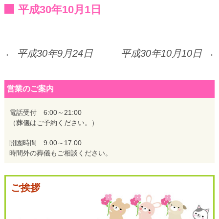
平成30年10月1日
投
←
平成30年9月24日
平成30年10月10日
→
稿
営業のご案内
ナ
電話受付 6:00～21:00
（葬儀はご予約ください。）
ビ
開園時間 9:00～17:00
時間外の葬儀もご相談ください。
ゲ
ご挨拶
ー