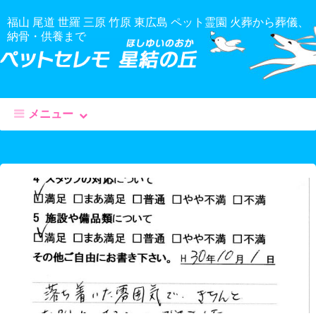
福山 尾道 世羅 三原 竹原 東広島 ペット霊園 火葬から葬儀、
納骨・供養まで
メニュー
コ
ン
テ
ン
ツ
へ
移
動