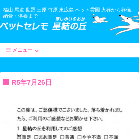
福山 尾道 世羅 三原 竹原 東広島 ペット霊園 火葬から葬儀、
納骨・供養まで
メニュー
コ
ン
テ
R5年7月26日
ン
ツ
へ
移
動