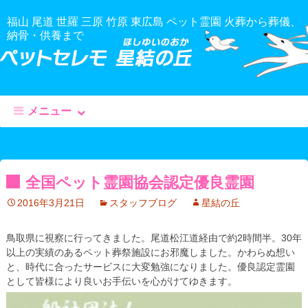
福山 尾道 世羅 三原 竹原 東広島 ペット霊園 火葬から葬儀、
納骨・供養まで
メニュー
コ
ン
テ
全国ペット霊園協会認定優良霊園
ン
ツ
2016年3月21日
スタッフブログ
星結の丘
へ
移
鳥取県に視察に行ってきました。尾道松江道経由で約2時間半。30年
動
以上の実績のあるペット葬祭施設にお邪魔しました。かわらぬ想い
と、時代に合ったサービスに大変勉強になりました。優良認定霊園
として皆様により良いお手伝いを心がけてゆきます。