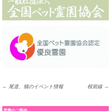
投
←
尾道、猫のイベント情報
桜前線
→
稿
営業のご案内