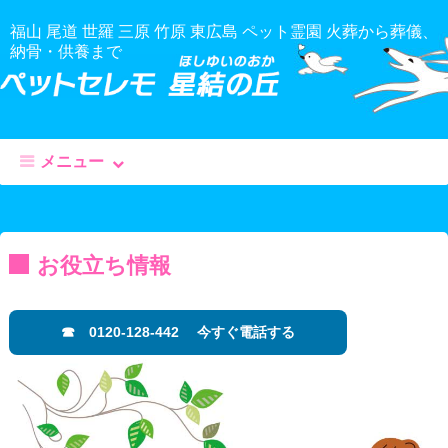
福山 尾道 世羅 三原 竹原 東広島 ペット霊園 火葬から葬儀、
納骨・供養まで
メニュー
コ
ン
テ
お役立ち情報
ン
ツ
へ
☎ 0120-128-442 今すぐ電話する
移
動