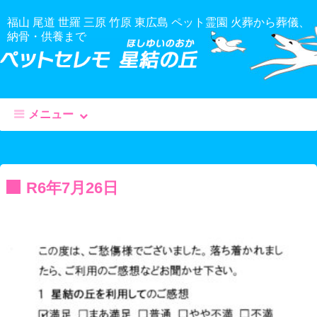
福山 尾道 世羅 三原 竹原 東広島 ペット霊園 火葬から葬儀、
納骨・供養まで
メニュー
コ
ン
テ
R6年7月26日
ン
ツ
へ
移
動